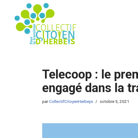
Aller
au
contenu
Telecoop : le pre
engagé dans la tr
par
CollectifCitoyenHerbeys
octobre 5, 2021