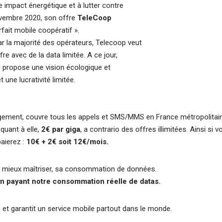
e impact énergétique et à lutter contre
novembre 2020, son offre
TeleCoop
ait mobile coopératif ».
ar la majorité des opérateurs, Telecoop veut
e avec de la data limitée. A ce jour,
i propose une vision écologique et
une lucrativité limitée.
ngagement, couvre tous les appels et SMS/MMS en France métropolita
uant à elle,
2€ par giga
, a contrario des offres illimitées. Ainsi 
aierez :
10€ + 2€ soit 12€/mois.
onc mieux maîtriser, sa consommation de données.
 en payant notre consommation réelle de datas.
e et garantit un service mobile partout dans le monde.