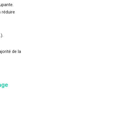
upante.
 réduire
).
orité de la
age