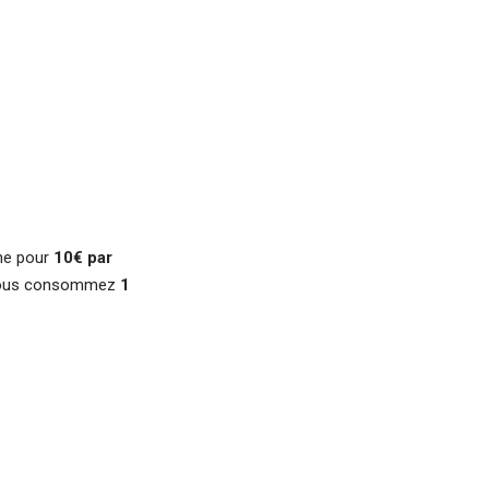
ine pour
10€ par
si vous consommez
1