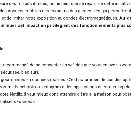
eure des forfaits illimités, on ne peut que se réjouir de cette initiativ
e des données mobiles demeurant un des gestes clés qui permettront
 et de limiter notre exposition aux ondes électromagnétiques.
Au-de
 diminuer cet impact en privilégiant des fonctionnements plus 
le
t recommandé de se connecter en wifi dès que vous en avez l’occas
sécurisée, bien sûr).
nt gourmandes en données mobiles. C’est notamment le cas des appli
x comme Facebook ou Instagram et les applications de streaming (de
ore Netflix. Il vaut mieux donc attendre d’être à la maison pour po
ualiser des vidéos.