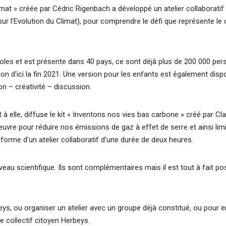
imat » créée par Cédric Rigenbach a développé un atelier collaboratif
ur l’Evolution du Climat), pour comprendre le défi que représente l
es et est présente dans 40 pays, ce sont déjà plus de 200 000 per
llion d’ici la fin 2021. Une version pour les enfants est également dispo
on – créativité – discussion.
à elle, diffuse le kit « Inventons nos vies bas carbone » créé par Cla
vre pour réduire nos émissions de gaz à effet de serre et ainsi limi
orme d’un atelier collaboratif d’une durée de deux heures.
au scientifique. Ils sont complémentaires mais il est tout à fait pos
ys, ou organiser un atelier avec un groupe déjà constitué, ou pour en
e collectif citoyen Herbeys.