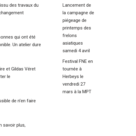
 issu des travaux du
Lancement de
e changement
la campagne de
piégeage de
printemps des
frelons
sonnes qui ont été
asiatiques
nible. Un atelier dure
samedi 4 avril
Festival FNE en
ire et Gildas Véret
tournée à
ter le
Herbeys le
vendredi 27
mars à la MPT
sible de n’en faire
 savoir plus,