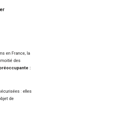
ser
ns en France, la
 moitié des
 préoccupante :
écurisées : elles
objet de