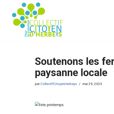
Aller
au
contenu
Soutenons les fer
paysanne locale
par
CollectifCitoyenHerbeys
mai 29, 2023