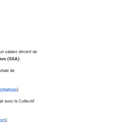
un salaire décent de
ion (SSA).
vitale de
initiatives
).
t avec le Collectif
com
).