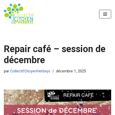
Aller
au
contenu
Repair café – session de
décembre
par
CollectifCitoyenHerbeys
décembre 1, 2025