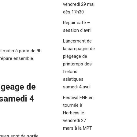
vendredi 29 mai
dès 17h30
Repair café –
session d’avril
Lancement de
la campagne de
l matin à partir de 9h
piégeage de
répare ensemble.
printemps des
frelons
asiatiques
égeage de
samedi 4 avril
 samedi 4
Festival FNE en
tournée à
Herbeys le
vendredi 27
mars à la MPT
iques sont de sortie.