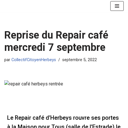
Aller
au
contenu
Reprise du Repair café
mercredi 7 septembre
par
CollectifCitoyenHerbeys
septembre 5, 2022
Le Repair café d’Herbeys rouvre ses portes
à la Maison pour Tous (salle de l’Estrade) le