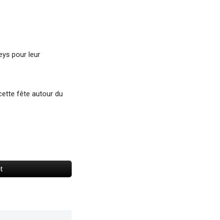
eys pour leur
ette fête autour du
t