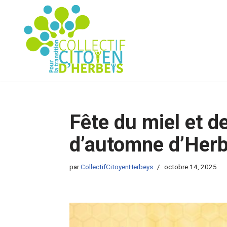
Aller
au
contenu
Fête du miel et de
d’automne d’Her
par
CollectifCitoyenHerbeys
octobre 14, 2025