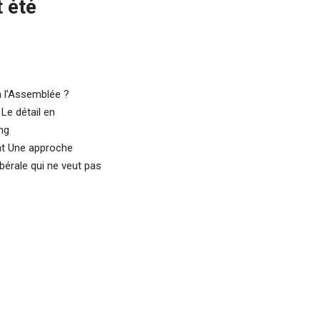
t été
à l’Assemblée ?
Le détail en
ng
nt Une approche
bérale qui ne veut pas