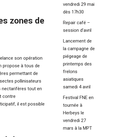
vendredi 29 mai
dès 17h30
es zones de
Repair café –
session d’avril
Lancement de
la campagne de
piégeage de
relance son opération
printemps des
on propose à tous de
frelons
ifères permettant de
asiatiques
nsectes pollinisateurs
samedi 4 avril
 nectarifères tout en
t contre
Festival FNE en
cipatif, il est possible
tournée à
Herbeys le
vendredi 27
mars à la MPT