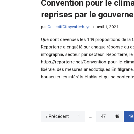
Convention pour le clima
reprises par le gouvern
par
CollectifCitoyenHerbeys
avril 1, 2021
Que sont devenues les 149 propositions de la C
Reporterre a enquêté sur chaque réponse du gou
infographie, secteur par secteur.. Reporterre, 
https://reporterre.net/Convention-pour-le-cli
libérale, des mesures anecdotiques En filigrane
bousculer les intérêts établis et qui se conten
« Précédent
1
…
47
48
49